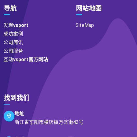
导航
网站地图
发现
vsport
SiteMap
成功案例
公司简讯
公司服务
互动
vsport官方网站
找到我们
地址
浙江省东阳市横店镇万盛街42号