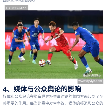
国家和球队的形象。
4、媒体与公众舆论的影响
媒体和公众舆论在塑造世界杯赛事讨论的氛围方面起到了至
关重要的作用。每当比赛中发生争议，媒体的报道和公众的