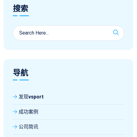
搜索
导航
发现
vsport
成功案例
公司简讯