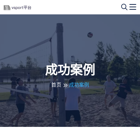
成功案例
首页
成功案例