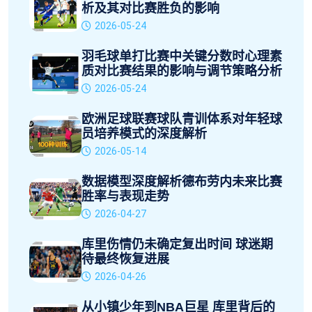
析及其对比赛胜负的影响
2026-05-24
羽毛球单打比赛中关键分数时心理素
质对比赛结果的影响与调节策略分析
2026-05-24
欧洲足球联赛球队青训体系对年轻球
员培养模式的深度解析
2026-05-14
数据模型深度解析德布劳内未来比赛
胜率与表现走势
2026-04-27
库里伤情仍未确定复出时间 球迷期
待最终恢复进展
2026-04-26
从小镇少年到NBA巨星 库里背后的