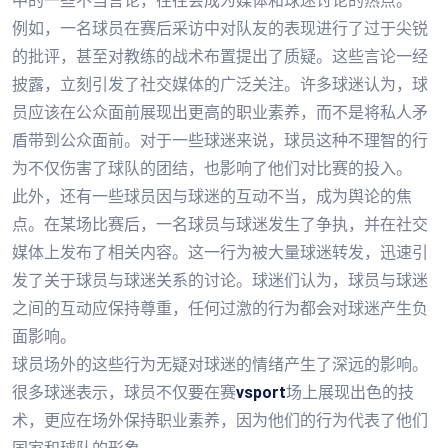
中的一些不当言论，往往会成为媒体和球迷讨论的热点。
例如，一名球员在赛后采访中对队友的表现进行了过于尖锐
的批评，甚至对教练的战术布置提出了质疑。这些言论一经
披露，立刻引发了社交媒体的广泛关注。许多球迷认为，球
员应该在公众面前展现出更高的职业素养，而不是将私人矛
盾带到公众面前。对于一些球迷来说，球员这种不理智的行
为不仅伤害了球队的团结，也影响了他们对比赛的投入。
此外，还有一些球员因与球迷的互动不当，成为舆论的焦
点。在某场比赛后，一名球员与球迷发生了争执，并在社交
媒体上发布了相关内容。这一行为被大量球迷转发，迅速引
发了关于球员与球迷关系的讨论。球迷们认为，球员与球迷
之间的互动应保持尊重，任何过激的行为都会对球迷产生负
面影响。
球员场外的这些行为无疑对球迷的情绪产生了深远的影响。
很多球迷表示，球员不仅要在赛
vsport
场上展现出色的技
术，更应在场外保持职业素养，因为他们的行为代表了他们